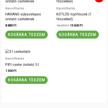
was:
is:
18
15
Baromfitartás
Baromfitartás
600 Ft.
600 Ft.
HARANG súlyszelepes
KOTLÓS tojófészek (1
önitató csirkéknek
fészekkel)
8 880
Ft
18 600
Ft
15 600
Ft
KOSÁRBA TESZEM
KOSÁRBA TESZEM
Baromfitartás
PIPI csirke önitató 5 l
1 300
Ft
KOSÁRBA TESZEM