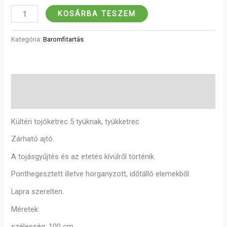
KOSÁRBA TESZEM
Kategória:
Baromfitartás
Leírás
Vélemények (0)
Kültéri tojóketrec 5 tyúknak, tyúkketrec
Zárható ajtó.
A tojásgyűjtés és az etetés kívülről történik.
Ponthegesztett illetve horganyzott, időtálló elemekből.
Lapra szerelten.
Méretek:
szélesség: 100 cm