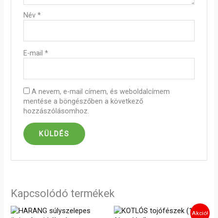
Név
*
E-mail
*
A nevem, e-mail címem, és weboldalcímem
mentése a böngészőben a következő
hozzászólásomhoz.
Kapcsolódó termékek
Original
Current
Akció!
price
price