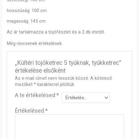
hosszúság: 100 cm
magasság: 145 cm
Az ár tartalmazza a tojófészlet és a 2 db etetőt.
Még nincsenek értékelések.
„Kültéri tojóketrec 5 tyúknak, tyúkketrec”
értékelése elsőként
Az e-mail címet nem tesszük közzé.
A kötelező
mezőket
*
karakterrel jelöltük
A te értékelésed
*
Értékelésed
*