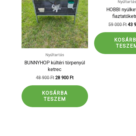
48
28
59
Nyúltartá
900 Ft.
900 Ft.
000 
HOBBI nyúlke
fiaztatóket
59 000
Ft
43 
KOSÁR
TESZE
Nyúltartás
BUNNYHOP kültéri törpenyúl
ketrec
48 900
Ft
28 900
Ft
KOSÁRBA
TESZEM