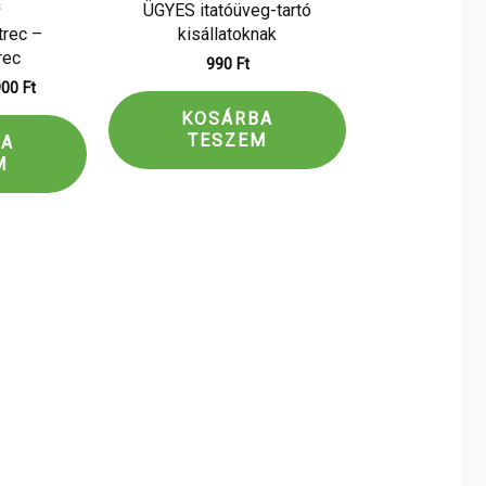
43
s
ÜGYES itatóüveg-tartó
Ft.
900 Ft.
trec –
kisállatoknak
rec
990
Ft
900
Ft
KOSÁRBA
TESZEM
BA
M