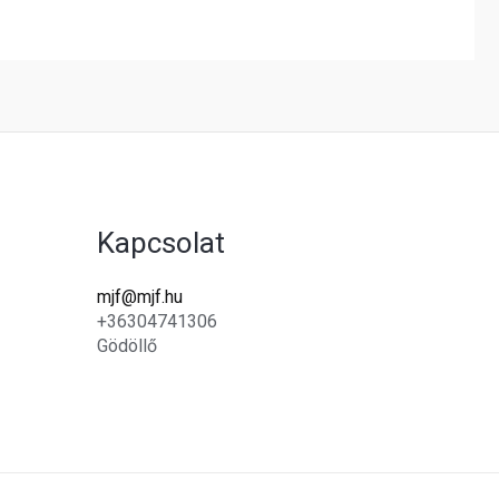
Kapcsolat
mjf@mjf.hu
+36304741306
Gödöllő