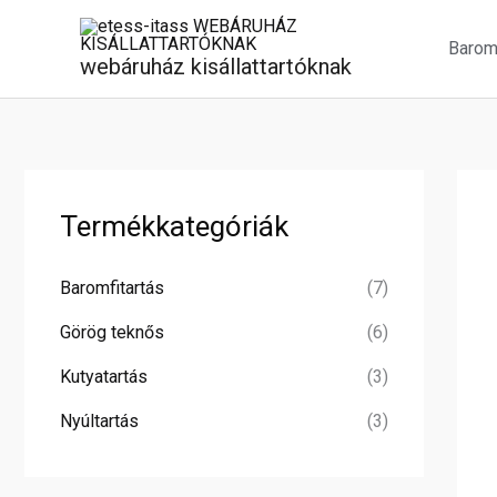
Skip
to
Baromf
content
webáruház kisállattartóknak
Termékkategóriák
Baromfitartás
(7)
Görög teknős
(6)
Kutyatartás
(3)
Nyúltartás
(3)