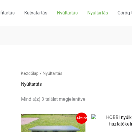
itartás
Kutyatartás
Nyúltartás
Nyúltartás
Görög 
Kezdőlap
/ Nyúltartás
Nyúltartás
Mind a(z) 3 találat megjelenítve
Original
Current
Orig
Akció!
price
price
pric
was:
is:
was