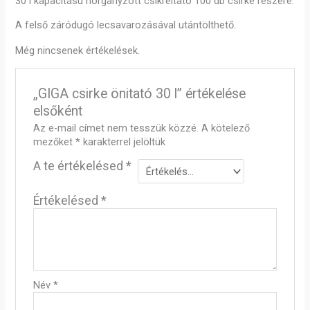
30 l kapacitású horganyzott csikreitató 100 db csirke részére.
A felső záródugó lecsavarozásával utántölthető.
Még nincsenek értékelések.
„GIGA csirke önitató 30 l” értékelése
elsőként
Az e-mail címet nem tesszük közzé.
A kötelező
mezőket
*
karakterrel jelöltük
A te értékelésed
*
Értékelésed
*
Név
*