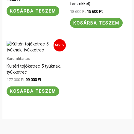
fészekkel)
KOSÁRBA TESZEM
18 600
Ft
15 600
Ft
KOSÁRBA TESZEM
Original
Current
Akció!
price
price
was:
is:
177
99
Baromfitartás
000 Ft.
000 Ft.
Kültéri tojóketrec 5 tyúknak,
tyúkketrec
177 000
Ft
99 000
Ft
KOSÁRBA TESZEM