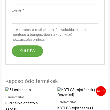
E-mail
*
A nevem, e-mail címem, és weboldalcímem
mentése a böngészőben a következő
hozzászólásomhoz.
Kapcsolódó termékek
Original
Current
Akció!
price
price
Baromfitartás
was:
is:
18
15
Baromfitartás
PIPI csirke önitató 5 l
600 Ft.
600 Ft.
KOTLÓS tojófészek (1
1 300
Ft