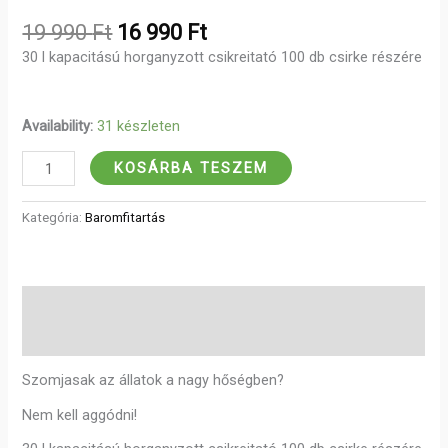
19 990
Ft
16 990
Ft
30 l kapacitású horganyzott csikreitató 100 db csirke részére
Availability:
31 készleten
KOSÁRBA TESZEM
Kategória:
Baromfitartás
Leírás
Vélemények (0)
Szomjasak az állatok a nagy hőségben?
Nem kell aggódni!