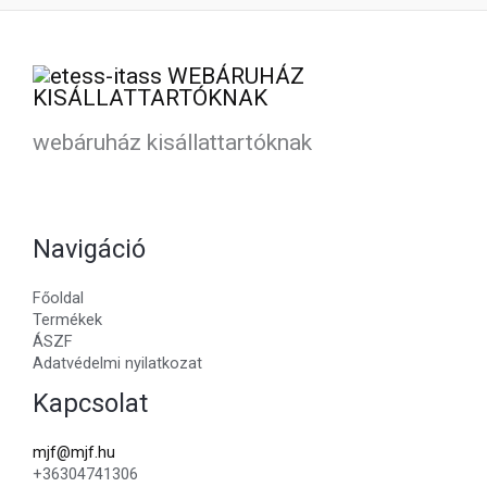
webáruház kisállattartóknak
Navigáció
Főoldal
Termékek
ÁSZF
Adatvédelmi nyilatkozat
Kapcsolat
mjf@mjf.hu
+36304741306