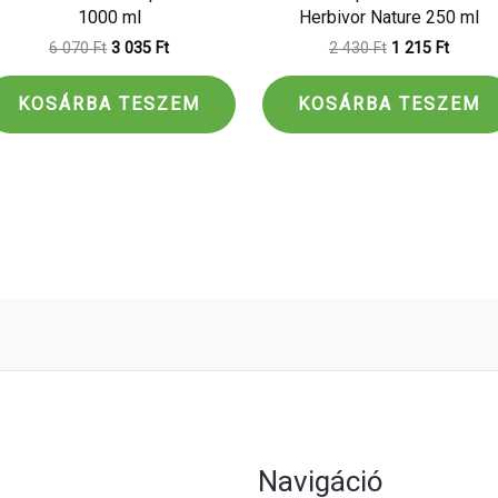
1000 ml
Herbivor Nature 250 ml
6 070
Ft
3 035
Ft
2 430
Ft
1 215
Ft
KOSÁRBA TESZEM
KOSÁRBA TESZEM
Navigáció