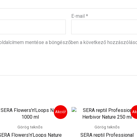
E-mail
*
boldalcímem mentése a böngészőben a következő hozzászólás
Original
Current
Original
Curren
Akció!
Ak
price
price
price
price
was:
is:
was:
is:
6
3
2
1
Görög teknős
Görög teknős
070 Ft.
035 Ft.
430 Ft.
215 Ft.
SERA Flowers’n’Loops Nature
SERA reptil Professional