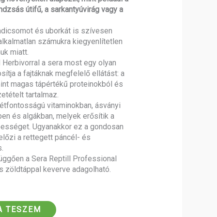
ándzsás útifű, a sarkantyúvirág vagy a
adicsomot és uborkát is szívesen
lkalmatlan számukra kiegyenlítetlen
uk miatt.
 Herbivorral a sera most egy olyan
sítja a fajtáknak megfelelő ellátást: a
int magas tápértékű proteinokból és
etételt tartalmaz.
étfontosságú vitaminokban, ásványi
n és algákban, melyek erősítik a
pességet. Ugyanakkor ez a gondosan
lőzi a rettegett páncél- és
s.
függően a Sera Reptill Professional
ss zöldtáppal keverve adagolható.
A TESZEM