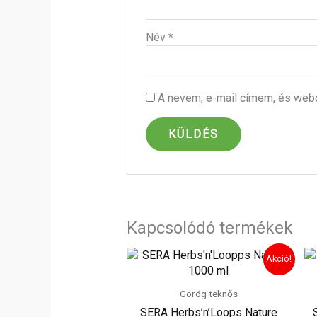
Név
*
A nevem, e-mail címem, és we
Kapcsolódó termékek
Original
Current
Akció!
price
price
was:
is:
5
2
Görög teknős
990 Ft.
445 Ft.
SERA Herbs’n’Loops Nature