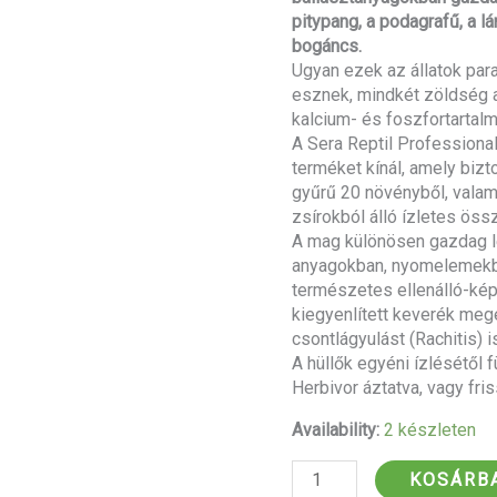
pitypang, a podagrafű, a l
bogáncs.
Ugyan ezek az állatok par
esznek, mindkét zöldség a
kalcium- és foszfortartalm
A Sera Reptil Professional
terméket kínál, amely bizto
gyűrű 20 növényből, valam
zsírokból álló ízletes össz
A mag különösen gazdag l
anyagokban, nyomelemekbe
természetes ellenálló-ké
kiegyenlített keverék mege
csontlágyulást (Rachitis) i
A hüllők egyéni ízlésétől 
Herbivor áztatva, vagy fri
Availability:
2 készleten
KOSÁRB