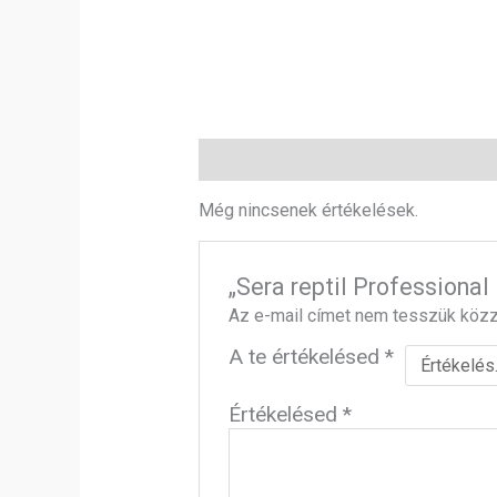
Vélemények (0)
Még nincsenek értékelések.
„Sera reptil Professiona
Az e-mail címet nem tesszük közz
A te értékelésed
*
Értékelésed
*