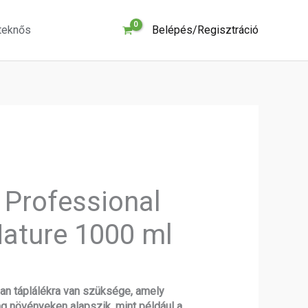
teknős
Belépés/Regisztráció
Current
price
l Professional
s:
3
Nature 1000 ml
415 Ft.
an táplálékra van szüksége, amely
 növényeken alapszik, mint például a