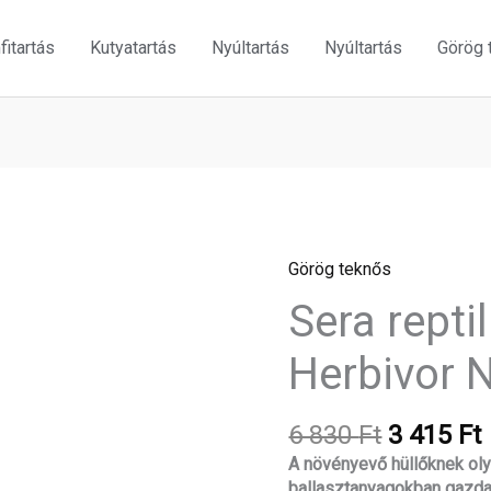
itartás
Kutyatartás
Nyúltartás
Nyúltartás
Görög 
Original
Görög teknős
Sera
price
reptil
Sera repti
was:
i
Professional
6
Herbivor
Herbivor 
830 Ft.
Nature
1000
ml
6 830
Ft
3 415
Ft
mennyiség
A növényevő hüllőknek oly
ballasztanyagokban gazdag